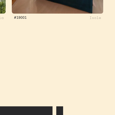
ia
Isole
#19001