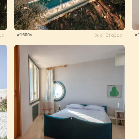
ia
Sud Italia
#16004
#