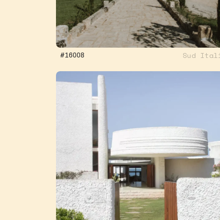
Sud Ital
#16008